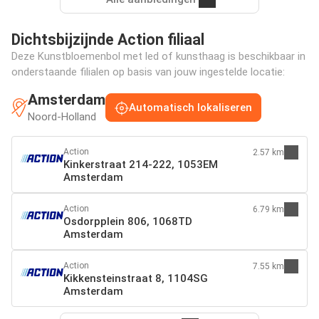
Dichtsbijzijnde Action filiaal
Deze Kunstbloemenbol met led of kunsthaag is beschikbaar in
onderstaande filialen op basis van jouw ingestelde locatie:
Amsterdam
Automatisch lokaliseren
Noord-Holland
Action
2.57 km
Kinkerstraat 214-222, 1053EM
Amsterdam
Action
6.79 km
Osdorpplein 806, 1068TD
Amsterdam
Action
7.55 km
Kikkensteinstraat 8, 1104SG
Amsterdam