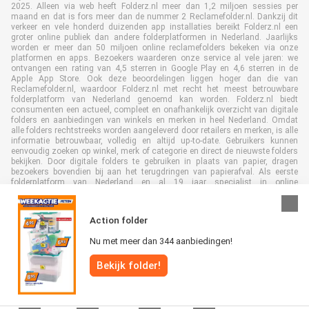
2025. Alleen via web heeft Folderz.nl meer dan 1,2 miljoen sessies per
maand en dat is fors meer dan de nummer 2 Reclamefolder.nl. Dankzij dit
verkeer en vele honderd duizenden app installaties bereikt Folderz.nl een
groter online publiek dan andere folderplatformen in Nederland. Jaarlijks
worden er meer dan 50 miljoen online reclamefolders bekeken via onze
platformen en apps. Bezoekers waarderen onze service al vele jaren: we
ontvangen een rating van 4,5 sterren in Google Play en 4,6 sterren in de
Apple App Store. Ook deze beoordelingen liggen hoger dan die van
Reclamefolder.nl, waardoor Folderz.nl met recht het meest betrouwbare
folderplatform van Nederland genoemd kan worden. Folderz.nl biedt
consumenten een actueel, compleet en onafhankelijk overzicht van digitale
folders en aanbiedingen van winkels en merken in heel Nederland. Omdat
alle folders rechtstreeks worden aangeleverd door retailers en merken, is alle
informatie betrouwbaar, volledig en altijd up-to-date. Gebruikers kunnen
eenvoudig zoeken op winkel, merk of categorie en direct de nieuwste folders
bekijken. Door digitale folders te gebruiken in plaats van papier, dragen
bezoekers bovendien bij aan het terugdringen van papierafval. Als eerste
folderplatform van Nederland en al 19 jaar specialist in online
folderpublicaties, heeft Folderz.nl duurzame samenwerkingen opgebouwd
met retailers en merken. Hierdoor zijn we uitgegroeid tot de toonaangevende
speler in de digitale foldermarkt.
Action folder
Nu met meer dan 344 aanbiedingen!
Bekijk folder!
Alle rechten voorbehouden © Folderz.nl 2026 |
Disclaimer
|
Algemene
voorwaarden
|
Privacybeleid
|
Cookiebeleid