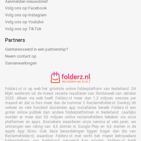
Aanmelden nieuwsbrief
Volg ons op Facebook
Volg ons op Instagram
Volg ons op Youtube
Volg ons op TikTok
Partners
Geïnteresseerd in een partnership?
Neem contact op
Samenwerkingen
Folderz.nl is op web het grootste online folderplatform van Nederland. Dit
blijkt wederom uit de meest recente resultaten van Similarweb van oktober
2025. Alleen via web heeft Folderz.nl meer dan 1,2 miljoen sessies per
maand en dat is fors meer dan de nummer 2 Reclamefolder.nl. Dankzij dit
verkeer en vele honderd duizenden app installaties bereikt Folderz.nl een
groter online publiek dan andere folderplatformen in Nederland. Jaarlijks
worden er meer dan 50 miljoen online reclamefolders bekeken via onze
platformen en apps. Bezoekers waarderen onze service al vele jaren: we
ontvangen een rating van 4,5 sterren in Google Play en 4,6 sterren in de
Apple App Store. Ook deze beoordelingen liggen hoger dan die van
Reclamefolder.nl, waardoor Folderz.nl met recht het meest betrouwbare
folderplatform van Nederland genoemd kan worden. Folderz.nl biedt