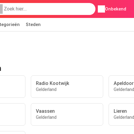
Onbekend
tegorieën
Steden
n
Radio Kootwijk
Apeldoor
Gelderland
Gelderlan
Vaassen
Lieren
Gelderland
Gelderlan