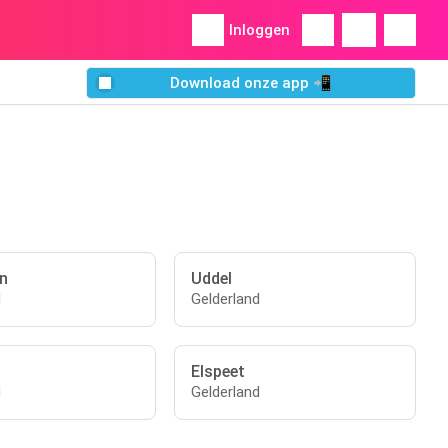
Inloggen
Download onze app 📲
n
Uddel
d
Gelderland
Elspeet
d
Gelderland