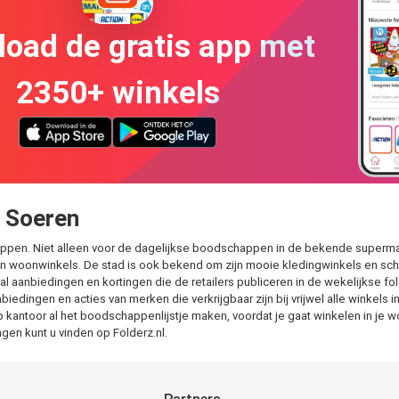
oad de gratis app met
2350+ winkels
g Soeren
hoppen. Niet alleen voor de dagelijkse boodschappen in de bekende supermar
n woonwinkels. De stad is ook bekend om zijn mooie kledingwinkels en scho
tal aanbiedingen en kortingen die de retailers publiceren in de wekelijkse f
nbiedingen en acties van merken die verkrijgbaar zijn bij vrijwel alle winkel
p kantoor al het boodschappenlijstje maken, voordat je gaat winkelen in je 
en kunt u vinden op Folderz.nl.