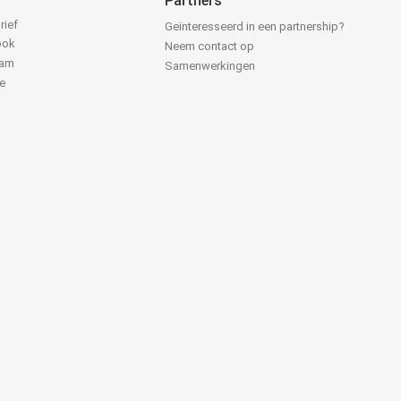
Partners
rief
Geïnteresseerd in een partnership?
ook
Neem contact op
ram
Samenwerkingen
e
k