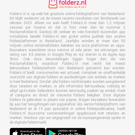
Folderz.nl is op web het grootste online folderplatform van Nederland.
Dit blijkt wederom uit de meest recente resultaten van Similarweb van
oktober 2025. Alleen via web heeft Folderz.nl meer dan 1,2 miljoen
sessies per maand en dat is fors meer dan de nummer 2
Reclamefolder.nl. Dankzij dit verkeer en vele honderd duizenden app
installaties bereikt Folderz.nl een groter online publiek dan andere
folderplatformen in Nederland. Jaarlijks worden er meer dan 50
miljoen online reclamefolders bekeken via onze platformen en apps.
Bezoekers waarderen onze service al vele jaren: we ontvangen een
rating van 4,5 sterren in Google Play en 4,6 sterren in de Apple App
Store. Ook deze beoordelingen liggen hoger dan die van
Reclamefolder.nl, waardoor Folderz.nl met recht het meest
betrouwbare folderplatform van Nederland genoemd kan worden.
Folderz.nl biedt consumenten een actueel, compleet en onafhankelijk
overzicht van digitale folders en aanbiedingen van winkels en merken
in heel Nederland. Omdat alle folders rechtstreeks worden aangeleverd
door retailers en merken, is alle informatie betrouwbaar, volledig en
altijd up-to-date. Gebruikers kunnen eenvoudig zoeken op winkel, merk
of categorie en direct de nieuwste folders bekijken. Door digitale
folders te gebruiken in plaats van papier, dragen bezoekers bovendien
bij aan het terugdringen van papierafval. Als eerste folderplatform van
Nederland en al 19 jaar specialist in online folderpublicaties, heeft
Folderz.nl duurzame samenwerkingen opgebouwd met retailers en
merken. Hierdoor zijn we uitgegroeid tot de toonaangevende speler in
de digitale foldermarkt.