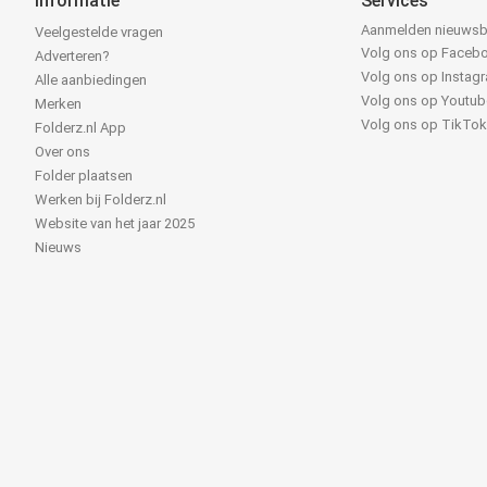
Informatie
Services
Aanmelden nieuwsb
Veelgestelde vragen
Volg ons op Faceb
Adverteren?
Volg ons op Instag
Alle aanbiedingen
Volg ons op Youtub
Merken
Volg ons op TikTo
Folderz.nl App
Over ons
Folder plaatsen
Werken bij Folderz.nl
Website van het jaar 2025
Nieuws