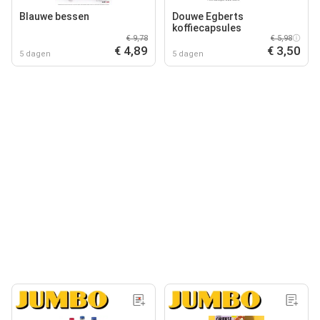
Blauwe bessen
Douwe Egberts
koffiecapsules
€ 9,78
€ 5,98
€ 4,89
€ 3,50
5 dagen
5 dagen