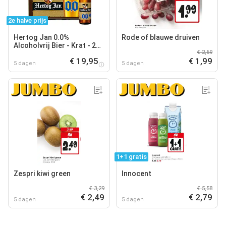
2e halve prijs
Hertog Jan 0.0%
Rode of blauwe druiven
Alcoholvrij Bier - Krat - 24
€ 2,69
x 300ML
€ 19,95
€ 1,99
5 dagen
5 dagen
1+1 gratis
Zespri kiwi green
Innocent
€ 3,29
€ 5,58
€ 2,49
€ 2,79
5 dagen
5 dagen