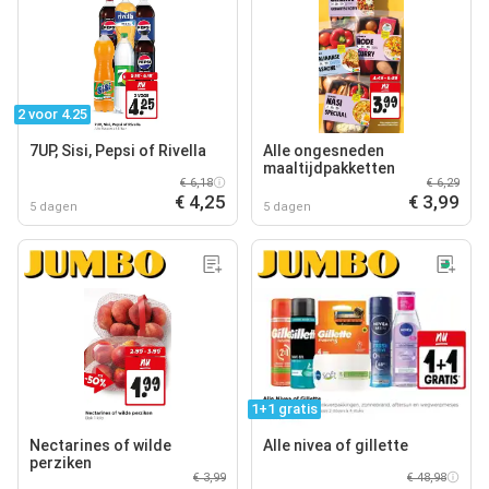
2 voor 4.25
7UP, Sisi, Pepsi of Rivella
Alle ongesneden
maaltijdpakketten
€ 6,18
€ 6,29
€ 4,25
€ 3,99
5 dagen
5 dagen
1+1 gratis
Nectarines of wilde
Alle nivea of gillette
perziken
€ 3,99
€ 48,98