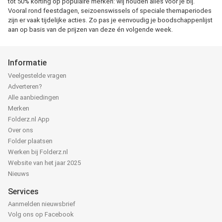
tot 50% korting op populaire merken: wij houden alles voor je bij.
Vooral rond feestdagen, seizoenswissels of speciale themaperiodes
zijn er vaak tijdelijke acties. Zo pas je eenvoudig je boodschappenlijst
aan op basis van de prijzen van deze én volgende week.
Informatie
Veelgestelde vragen
Adverteren?
Alle aanbiedingen
Merken
Folderz.nl App
Over ons
Folder plaatsen
Werken bij Folderz.nl
Website van het jaar 2025
Nieuws
Services
Aanmelden nieuwsbrief
Volg ons op Facebook