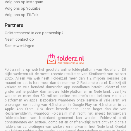
Volg ons op Instagram
Volg ons op Youtube
Volg ons op TikTok
Partners
Geïnteresseerd in een partnership?
Neem contact op
Samenwerkingen
Folderz.nl is op web het grootste online folderplatform van Nederland. Dit
blijkt wederom uit de meest recente resultaten van Similarweb van oktober
2025. Alleen via web heeft Folderz.nl meer dan 1,2 miljoen sessies per
maand en dat is fors meer dan de nummer 2 Reclamefolder.nl. Dankzij dit
verkeer en vele honderd duizenden app installaties bereikt Folderz.nl een
groter online publiek dan andere folderplatformen in Nederland. Jaarlijks
worden er meer dan 50 miljoen online reclamefolders bekeken via onze
platformen en apps. Bezoekers waarderen onze service al vele jaren: we
ontvangen een rating van 4,5 sterren in Google Play en 4,6 sterren in de
Apple App Store. Ook deze beoordelingen liggen hoger dan die van
Reclamefolder.nl, waardoor Folderz.nl met recht het meest betrouwbare
folderplatform van Nederland genoemd kan worden. Folderz.nl biedt
consumenten een actueel, compleet en onafhankelijk overzicht van digitale
folders en aanbiedingen van winkels en merken in heel Nederland. Omdat
alle folders rechtstreeks worden aangeleverd door retailers en merken, is alle