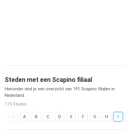
Steden met een Scapino filiaal
Hieronder vind je een overzicht van 191 Scapino filialen in
Nederland.
175 Steden
0-9
A
B
C
D
E
F
G
H
I