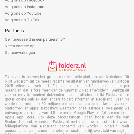
Volg ons op Facebook
Volg ons op Instagram
Volg ons op Youtube
Volg ons op TikTok
Partners
Geïnteresseerd in een partnership?
Neem contact op
Samenwerkingen
Folderz.nl is op web het grootste online folderplatform van Nederland. Dit
blijkt wederom uit de meest recente resultaten van Similarweb van oktober
2025. Alleen via web heeft Folderz.nl meer dan 1,2 miljoen sessies per
maand en dat is fors meer dan de nummer 2 Reclamefolder.nl. Dankzij dit
verkeer en vele honderd duizenden app installaties bereikt Folderz.nl een
groter online publiek dan andere folderplatformen in Nederland. Jaarlijks
worden er meer dan 50 miljoen online reclamefolders bekeken via onze
platformen en apps. Bezoekers waarderen onze service al vele jaren: we
ontvangen een rating van 4,5 sterren in Google Play en 4,6 sterren in de
Apple App Store. Ook deze beoordelingen liggen hoger dan die van
Reclamefolder.nl, waardoor Folderz.nl met recht het meest betrouwbare
folderplatform van Nederland genoemd kan worden. Folderz.nl biedt
consumenten een actueel, compleet en onafhankelijk overzicht van digitale