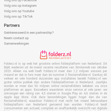
Volg ons op Facebook
Volg ons op Instagram
Volg ons op Youtube
Volg ons op TikTok
Partners
Geïnteresseerd in een partnership?
Neem contact op
Samenwerkingen
Folderz.nl is op web het grootste online folderplatform van Nederland. Dit
blijkt wederom uit de meest recente resultaten van Similarweb van oktober
2025. Alleen via web heeft Folderz.nl meer dan 1,2 miljoen sessies per
maand en dat is fors meer dan de nummer 2 Reclamefolder.nl. Dankzij dit
verkeer en vele honderd duizenden app installaties bereikt Folderz.nl een
groter online publiek dan andere folderplatformen in Nederland. Jaarlijks
worden er meer dan 50 miljoen online reclamefolders bekeken via onze
platformen en apps. Bezoekers waarderen onze service al vele jaren: we
ontvangen een rating van 4,5 sterren in Google Play en 4,6 sterren in de
Apple App Store. Ook deze beoordelingen liggen hoger dan die van
Reclamefolder.nl, waardoor Folderz.nl met recht het meest betrouwbare
folderplatform van Nederland genoemd kan worden. Folderz.nl biedt
consumenten een actueel, compleet en onafhankelijk overzicht van digitale