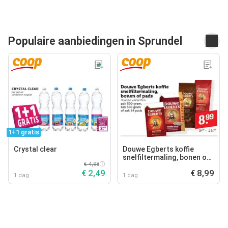
Populaire aanbiedingen in Sprundel
1+1 gratis
Crystal clear
Douwe Egberts koffie
snelfiltermaling, bonen of
€ 4,98
pads
€ 2,49
€ 8,99
1 dag
1 dag