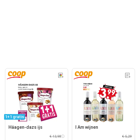
1+1 gratis
Häagen-dazs ijs
I Am wijnen
€ 13,98
€ 5,29