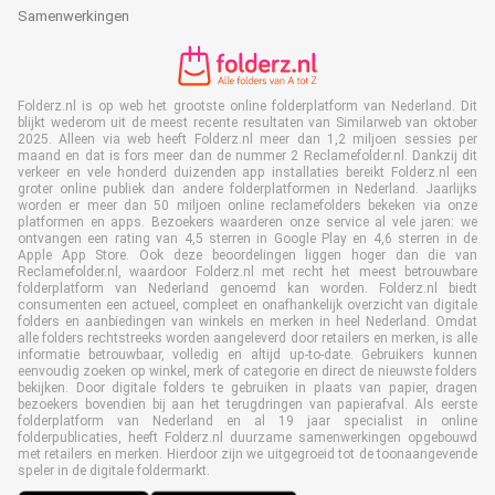
Samenwerkingen
Folderz.nl is op web het grootste online folderplatform van Nederland. Dit
blijkt wederom uit de meest recente resultaten van Similarweb van oktober
2025. Alleen via web heeft Folderz.nl meer dan 1,2 miljoen sessies per
maand en dat is fors meer dan de nummer 2 Reclamefolder.nl. Dankzij dit
verkeer en vele honderd duizenden app installaties bereikt Folderz.nl een
groter online publiek dan andere folderplatformen in Nederland. Jaarlijks
worden er meer dan 50 miljoen online reclamefolders bekeken via onze
platformen en apps. Bezoekers waarderen onze service al vele jaren: we
ontvangen een rating van 4,5 sterren in Google Play en 4,6 sterren in de
Apple App Store. Ook deze beoordelingen liggen hoger dan die van
Reclamefolder.nl, waardoor Folderz.nl met recht het meest betrouwbare
folderplatform van Nederland genoemd kan worden. Folderz.nl biedt
consumenten een actueel, compleet en onafhankelijk overzicht van digitale
folders en aanbiedingen van winkels en merken in heel Nederland. Omdat
alle folders rechtstreeks worden aangeleverd door retailers en merken, is alle
informatie betrouwbaar, volledig en altijd up-to-date. Gebruikers kunnen
eenvoudig zoeken op winkel, merk of categorie en direct de nieuwste folders
bekijken. Door digitale folders te gebruiken in plaats van papier, dragen
bezoekers bovendien bij aan het terugdringen van papierafval. Als eerste
folderplatform van Nederland en al 19 jaar specialist in online
folderpublicaties, heeft Folderz.nl duurzame samenwerkingen opgebouwd
met retailers en merken. Hierdoor zijn we uitgegroeid tot de toonaangevende
speler in de digitale foldermarkt.