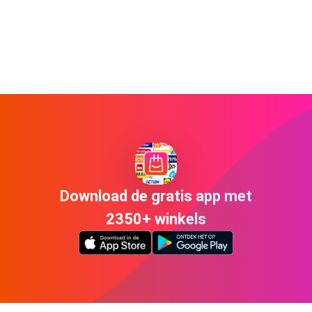
Download de gratis app met
2350+ winkels