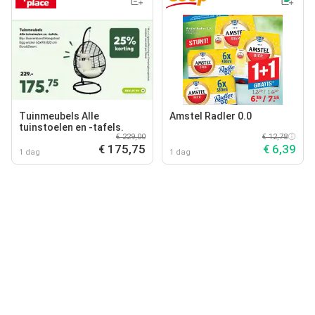
Tuinmeubels Alle
Amstel Radler 0.0
tuinstoelen en -tafels.
€ 229,00
€ 12,78
€ 175,75
€ 6,39
1 dag
1 dag