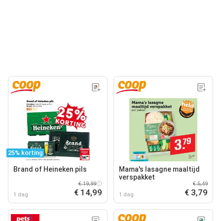
25% korting
Brand of Heineken pils
Mama's lasagne maaltijd
verspakket
€ 19,99
€ 5,49
€ 14,99
€ 3,79
1 dag
1 dag