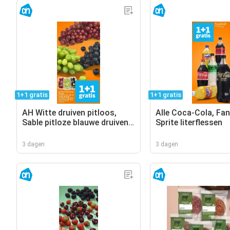
1+1 gratis
1+1 gratis
AH Witte druiven pitloos,
Alle Coca-Cola, Fan
Sable pitloze blauwe druiven,
Sprite literflessen
AH Cotton sweet pitloze
rode druiven
3 dagen
3 dagen