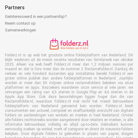
Partners
Geïnteresseerd in een partnership?
Neem contact op
Samenwerkingen
Folderz.nl is op web het grootste online folderplatform van Nederland. Dit
blijkt wederom uit de meest recente resultaten van Similarweb van oktober
2025. Alleen via web heeft Folderz.nl meer dan 1,2 miljoen sessies per
maand en dat is fors meer dan de nummer 2 Reclamefolder.nl. Dankzij dit
verkeer en vele honderd duizenden app installaties bereikt Folderz.nl een
groter online publiek dan andere folderplatformen in Nederland. Jaarlijks
worden er meer dan 50 miljoen online reclamefolders bekeken via onze
platformen en apps. Bezoekers waarderen onze service al vele jaren: we
ontvangen een rating van 4,5 sterren in Google Play en 4,6 sterren in de
Apple App Store. Ook deze beoordelingen liggen hoger dan die van
Reclamefolder.nl, waardoor Folderz.nl met recht het meest betrouwbare
folderplatform van Nederland genoemd kan worden. Folderz.nl biedt
consumenten een actueel, compleet en onafhankelijk overzicht van digitale
folders en aanbiedingen van winkels en merken in heel Nederland. Omdat
alle folders rechtstreeks worden aangeleverd door retailers en merken, is alle
informatie betrouwbaar, volledig en altijd up-to-date. Gebruikers kunnen
eenvoudig zoeken op winkel, merk of categorie en direct de nieuwste folders
bekijken. Door digitale folders te gebruiken in plaats van papier, dragen