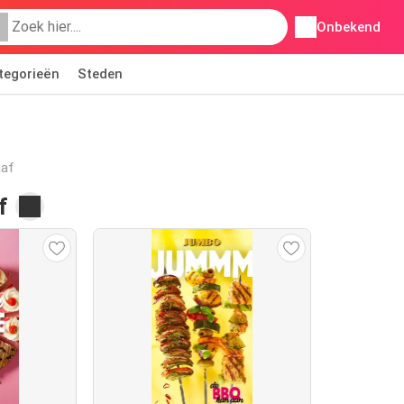
Onbekend
tegorieën
Steden
aaf
f