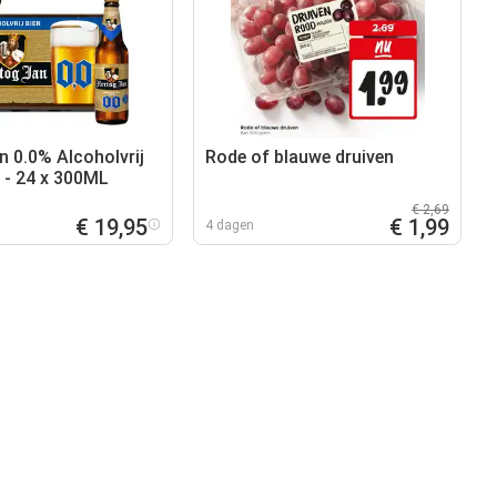
n 0.0% Alcoholvrij
Rode of blauwe druiven
t - 24 x 300ML
€ 2,69
€ 19,95
€ 1,99
4 dagen