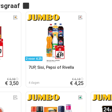
rsgraaf
2 voor 4.25
7UP, Sisi, Pepsi of Rivella
€ 5,98
€ 6,18
€ 3,50
€ 4,25
4 dagen