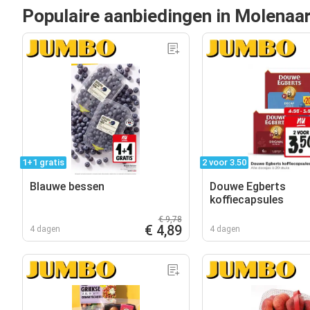
Populaire aanbiedingen in Molenaa
1+1 gratis
2 voor 3.50
Blauwe bessen
Douwe Egberts
koffiecapsules
€ 9,78
€ 4,89
4 dagen
4 dagen