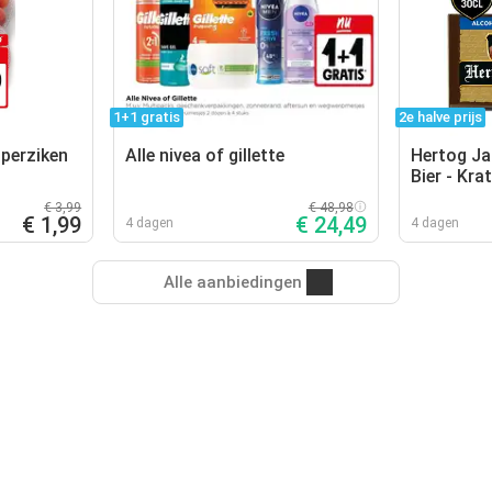
1+1 gratis
2e halve prijs
 perziken
Alle nivea of gillette
Hertog Ja
Bier - Kra
€ 3,99
€ 48,98
€ 1,99
€ 24,49
4 dagen
4 dagen
Alle aanbiedingen