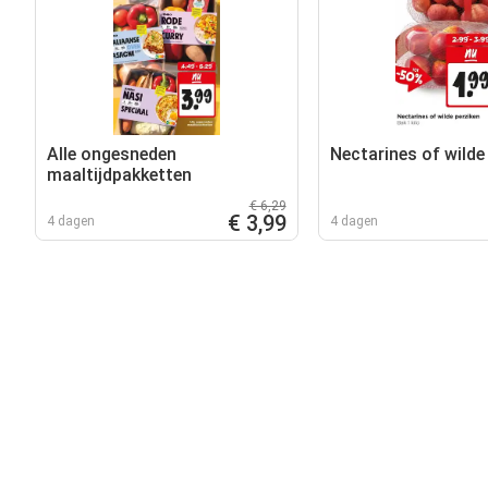
Alle ongesneden
Nectarines of wilde
maaltijdpakketten
€ 6,29
€ 3,99
4 dagen
4 dagen