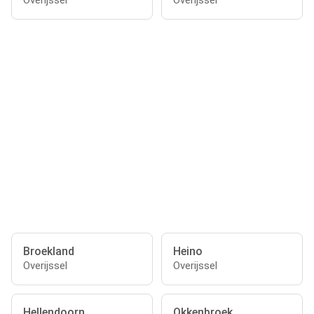
Overijssel
Overijssel
Broekland
Heino
Overijssel
Overijssel
Hellendoorn
Okkenbroek