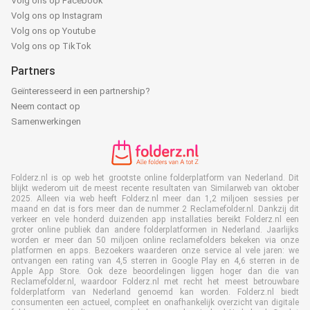
Volg ons op Facebook
Volg ons op Instagram
Volg ons op Youtube
Volg ons op TikTok
Partners
Geïnteresseerd in een partnership?
Neem contact op
Samenwerkingen
Folderz.nl is op web het grootste online folderplatform van Nederland. Dit
blijkt wederom uit de meest recente resultaten van Similarweb van oktober
2025. Alleen via web heeft Folderz.nl meer dan 1,2 miljoen sessies per
maand en dat is fors meer dan de nummer 2 Reclamefolder.nl. Dankzij dit
verkeer en vele honderd duizenden app installaties bereikt Folderz.nl een
groter online publiek dan andere folderplatformen in Nederland. Jaarlijks
worden er meer dan 50 miljoen online reclamefolders bekeken via onze
platformen en apps. Bezoekers waarderen onze service al vele jaren: we
ontvangen een rating van 4,5 sterren in Google Play en 4,6 sterren in de
Apple App Store. Ook deze beoordelingen liggen hoger dan die van
Reclamefolder.nl, waardoor Folderz.nl met recht het meest betrouwbare
folderplatform van Nederland genoemd kan worden. Folderz.nl biedt
consumenten een actueel, compleet en onafhankelijk overzicht van digitale