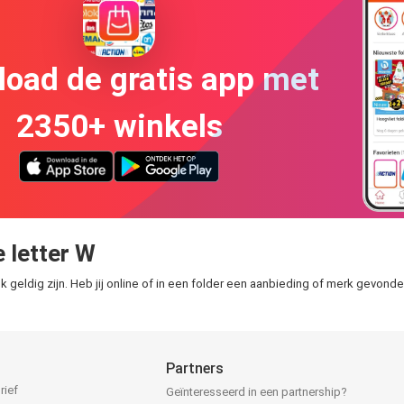
oad de gratis app met
2350+ winkels
 letter W
k geldig zijn. Heb jij online of in een folder een aanbieding of merk gevond
Partners
rief
Geïnteresseerd in een partnership?