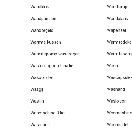
Wandklok
Wandlamp
Wandpanelen
Wandplank
Wandtegels
Wapenaer
Warmte kussen
Warmtedeke
Warmtepomp wasdroger
Warmtepomp
Was droogcombinatie
Wasa
Wasborstel
Wascapsule
Wasgij
Washand
Waslijn
Waslotion
Wasmachine 8 kg
Wasmachine
Wasmand
Wasmiddel