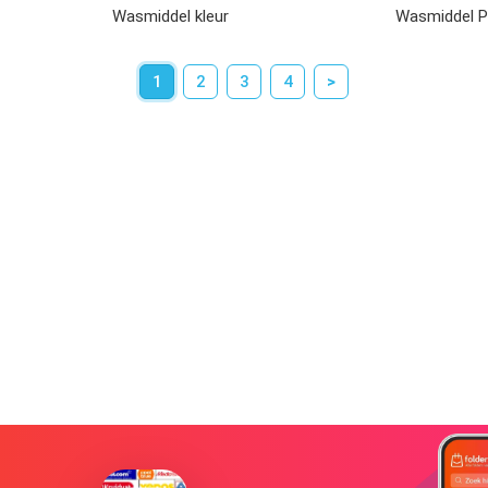
Wasmiddel kleur
Wasmiddel 
1
2
3
4
>