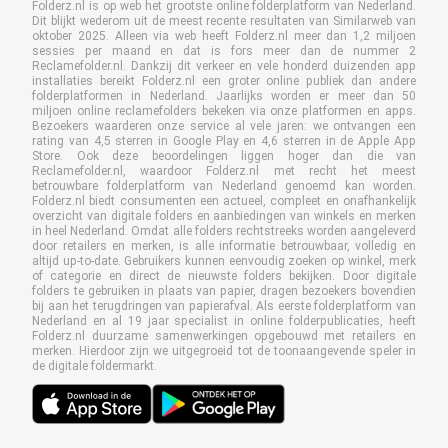
Folderz.nl is op web het grootste online folderplatform van Nederland.
Dit blijkt wederom uit de meest recente resultaten van Similarweb van
oktober 2025. Alleen via web heeft Folderz.nl meer dan 1,2 miljoen
sessies per maand en dat is fors meer dan de nummer 2
Reclamefolder.nl. Dankzij dit verkeer en vele honderd duizenden app
installaties bereikt Folderz.nl een groter online publiek dan andere
folderplatformen in Nederland. Jaarlijks worden er meer dan 50
miljoen online reclamefolders bekeken via onze platformen en apps.
Bezoekers waarderen onze service al vele jaren: we ontvangen een
rating van 4,5 sterren in Google Play en 4,6 sterren in de Apple App
Store. Ook deze beoordelingen liggen hoger dan die van
Reclamefolder.nl, waardoor Folderz.nl met recht het meest
betrouwbare folderplatform van Nederland genoemd kan worden.
Folderz.nl biedt consumenten een actueel, compleet en onafhankelijk
overzicht van digitale folders en aanbiedingen van winkels en merken
in heel Nederland. Omdat alle folders rechtstreeks worden aangeleverd
door retailers en merken, is alle informatie betrouwbaar, volledig en
altijd up-to-date. Gebruikers kunnen eenvoudig zoeken op winkel, merk
of categorie en direct de nieuwste folders bekijken. Door digitale
folders te gebruiken in plaats van papier, dragen bezoekers bovendien
bij aan het terugdringen van papierafval. Als eerste folderplatform van
Nederland en al 19 jaar specialist in online folderpublicaties, heeft
Folderz.nl duurzame samenwerkingen opgebouwd met retailers en
merken. Hierdoor zijn we uitgegroeid tot de toonaangevende speler in
de digitale foldermarkt.