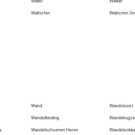
Walibi
Walker
Walnoten
Walnoten On
Wand
Wandcloset
Wandelkleding
Wandelrugza
s
Wandelschoenen Heren
Wandelsokk