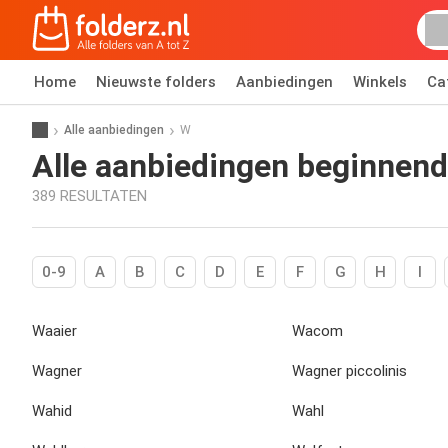
Home
Nieuwste folders
Aanbiedingen
Winkels
Ca
Alle aanbiedingen
W
Alle aanbiedingen beginnend
389 RESULTATEN
0-9
A
B
C
D
E
F
G
H
I
Waaier
Wacom
Wagner
Wagner piccolinis
Wahid
Wahl