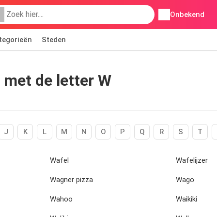
Onbekend
tegorieën
Steden
 met de letter W
J
K
L
M
N
O
P
Q
R
S
T
Wafel
Wafelijzer
Wagner pizza
Wago
Wahoo
Waikiki