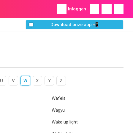
Inloggen
Download onze app 📲
U
V
W
X
Y
Z
Wafels
Wagyu
Wake up light