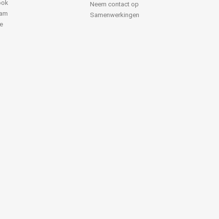
ook
Neem contact op
ram
Samenwerkingen
e
k