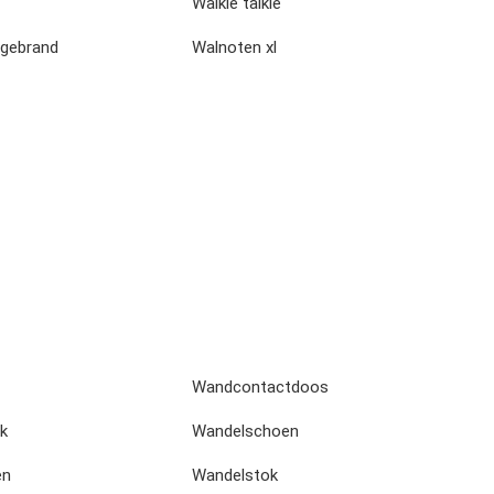
Walkie talkie
gebrand
Walnoten xl
Wandcontactdoos
k
Wandelschoen
en
Wandelstok