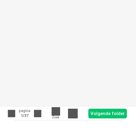
pagina
Volgende folder
1
/37
Zoek