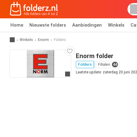
Home
Nieuwste folders
Aanbiedingen
Winkels
Ca
Winkels
Enorm
Folders
Enorm folder
Folders
Filialen
44
Laatste update: zaterdag 20 juni 20
Ga naar website