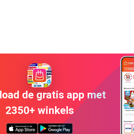
oad de gratis app met
2350+ winkels