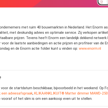
ge ondernemers met ruim 40 bouwmarkten in Nederland. Het Enorm as
teit, met deskundig advies en optimale service. Zij verkopen artik
aalbare prijzen. Tevens heeft Enorm een landelijk dekkend netwerk b
r voor de laatste aanbiedingen en actie prijzen en profiteer van de 
zondag en de Enorm actie folder kunt u vinden op:
www.enorm.nl
?
voor de startdatum beschikbaar, bijvoorbeeld in het weekend. Op Fol
 een adviesafspraak
,
KLIKAANKLIKUIT® Matter dimmer MAWD-250
vooraf of het slim is om een aankoop even uit te stellen.