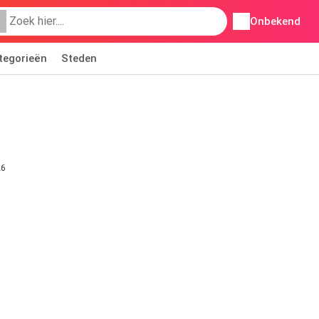
Onbekend
tegorieën
Steden
26