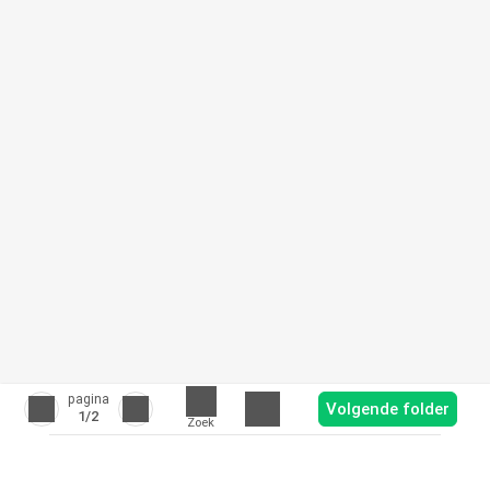
pagina
Volgende folder
1
/2
Zoek