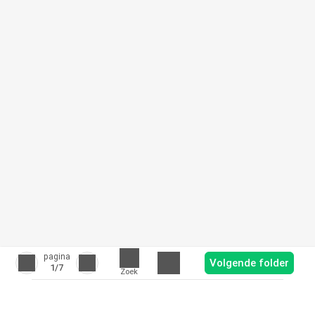
pagina
Volgende folder
1
/7
Zoek