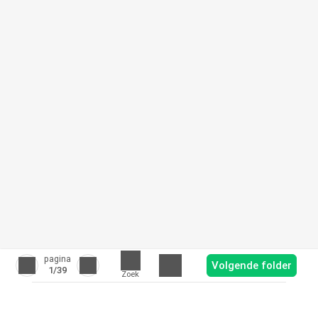
pagina
Volgende folder
1
/39
Zoek