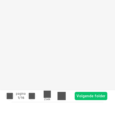
pagina
Volgende folder
1
/16
Zoek