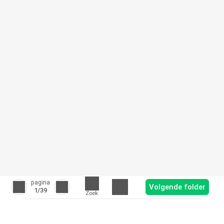
pagina
Volgende folder
1
/39
Zoek