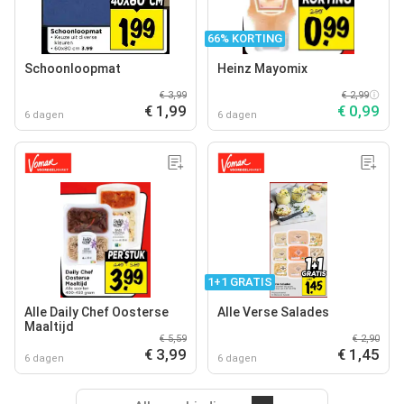
66% KORTING
Schoonloopmat
Heinz Mayomix
€ 3,99
€ 2,99
€ 1,99
€ 0,99
6 dagen
6 dagen
1+1 GRATIS
Alle Daily Chef Oosterse
Alle Verse Salades
Maaltijd
€ 5,59
€ 2,90
€ 3,99
€ 1,45
6 dagen
6 dagen