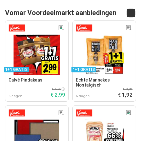
Vomar Voordeelmarkt aanbiedingen
1+1 GRATIS
1+1 GRATIS
Calvé Pindakaas
Echte Mannekes
Nostalgisch
€ 5,98
€ 3,84
€ 2,99
€ 1,92
6 dagen
6 dagen