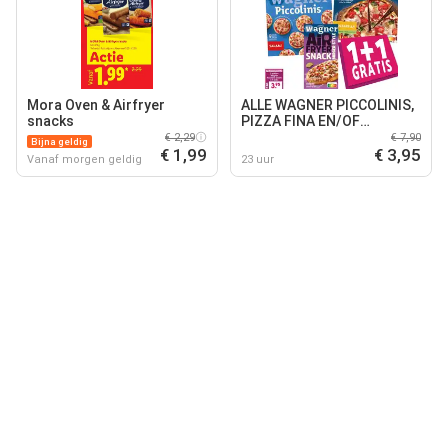
Mora Oven & Airfryer
ALLE WAGNER PICCOLINIS,
snacks
PIZZA FINA EN/OF
AIRFRYER SNACKS
€ 2,29
€ 7,90
Bijna geldig
€ 1,99
€ 3,95
Vanaf morgen geldig
23 uur