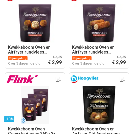
Kwekkeboom Oven en
Kwekkeboom Oven en
Airfryer rundvlees
Airfryer rundvlees
bitterballen
croquetten
€ 4,59
€ 4,39
Bijna geldig
Bijna geldig
€ 2,99
€ 2,99
Over 3 dagen geldig
Over 3 dagen geldig
-10%
Kwekkeboom Oven
Kwekkeboom Oven en
Gemixte Hapjes 260g 3x
Airfryer Old Amsterdam