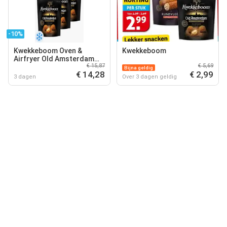
-10%
Kwekkeboom Oven &
Kwekkeboom
Airfryer Old Amsterdam
€ 15,87
€ 5,69
Bitterballen 250gr 3x
Bijna geldig
€ 14,28
€ 2,99
3 dagen
Over 3 dagen geldig