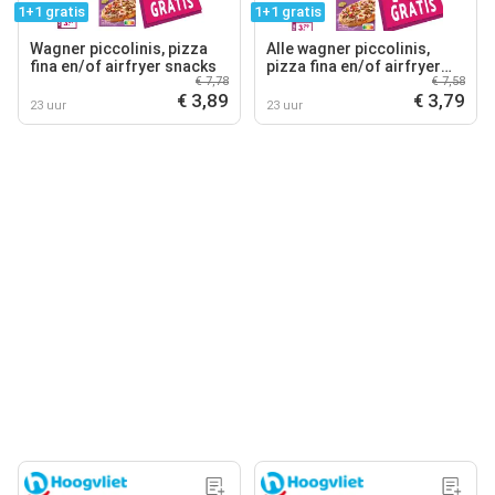
1+1 gratis
1+1 gratis
Wagner piccolinis, pizza
Alle wagner piccolinis,
fina en/of airfryer snacks
pizza fina en/of airfryer
€ 7,78
€ 7,58
snacks
€ 3,89
€ 3,79
23 uur
23 uur