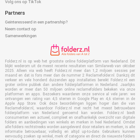
Volg ons op TikTok
Partners
Geïnteresseerd in een partnership?
Neem contact op
Samenwerkingen
Folderz.nl is op web het grootste online folderplatform van Nederland. Dit
blijkt wederom uit de meest recente resultaten van Similarweb van oktober
2025. Alleen via web heeft Folderz.nl meer dan 1,2 miljoen sessies per
maand en dat is fors meer dan de nummer 2 Reclamefolder.nl. Dankzij dit
verkeer en vele honderd duizenden app installaties bereikt Folderz.nl een
groter online publiek dan andere folderplatformen in Nederland. Jaarlijks
worden er meer dan 50 miljoen online reclamefolders bekeken via onze
platformen en apps. Bezoekers waarderen onze service al vele jaren: we
ontvangen een rating van 4,5 sterren in Google Play en 4,6 sterren in de
Apple App Store. Ook deze beoordelingen liggen hoger dan die van
Reclamefolder.nl, waardoor Folderz.nl met recht het meest betrouwbare
folderplatform van Nederland genoemd kan worden. Folderz.nl biedt
consumenten een actueel, compleet en onafhankelijk overzicht van digitale
folders en aanbiedingen van winkels en merken in heel Nederland. Omdat
alle folders rechtstreeks worden aangeleverd door retailers en merken, is alle
informatie betrouwbaar, volledig en altijd up-to-date. Gebruikers kunnen
eenvoudig zoeken op winkel, merk of categorie en direct de nieuwste folders