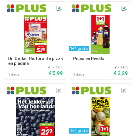
1+1 gratis
Dr. Oetker Ristorante pizza
Pepsi en Rivella
en piadina
€ 14,97
€ 4,58
€ 5,99
€ 2,29
5 dagen
5 dagen
1+1 gratis