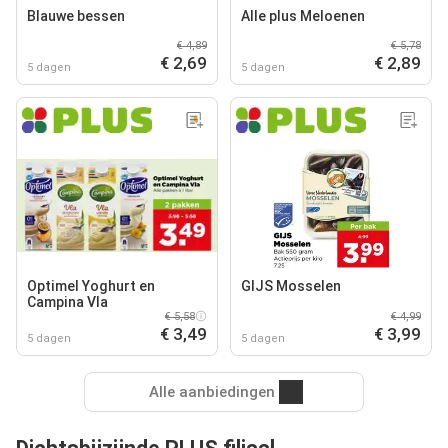
Blauwe bessen
Alle plus Meloenen
€ 4,89
€ 5,78
€ 2,69
€ 2,89
5 dagen
5 dagen
Optimel Yoghurt en
GIJS Mosselen
Campina Vla
€ 5,58
€ 4,99
€ 3,49
€ 3,99
5 dagen
5 dagen
Alle aanbiedingen