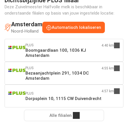
Dichtsbijzijnde PLUS filiaal
Deze Zuivelmeester Halfvolle melk is beschikbaar in
onderstaande filialen op basis van jouw ingestelde locatie:
Amsterdam
Automatisch lokaliseren
Noord-Holland
PLUS
4.40 km
Boomgaardlaan 100, 1036 KJ
Amsterdam
PLUS
4.55 km
Bezaanjachtplein 291, 1034 DC
Amsterdam
4.57 km
PLUS
Dorpsplein 10, 1115 CW Duivendrecht
Alle filialen