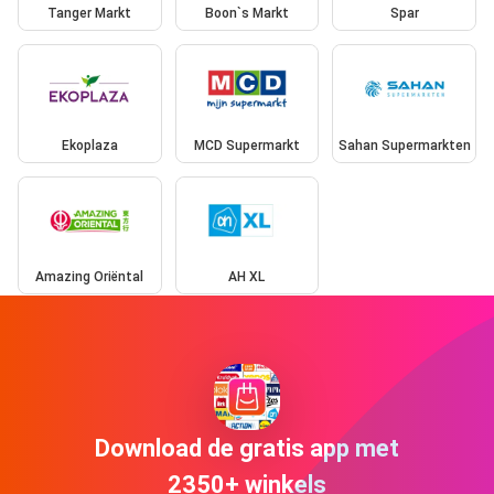
Tanger Markt
Boon`s Markt
Spar
Ekoplaza
MCD Supermarkt
Sahan Supermarkten
Amazing Oriëntal
AH XL
Download de gratis app met
2350+ winkels