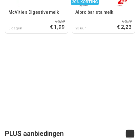
20% KORTING
McVitie's Digestive melk
Alpro barista melk
€ 2,59
€ 2,79
€ 1,99
€ 2,23
3 dagen
23 uur
PLUS aanbiedingen