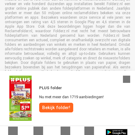
verkeer en vele honderd duizenden app installaties bereikt Folderz.nl een
groter online publiek dan andere folderplatformen in Nederland. Jaarlijks
worden er meer dan 50 miljoen online reclamefolders bekeken via onze
platformen en apps. Bezoekers waarderen onze service al vele jaren: we
ontvangen een rating van 4,5 sterren in Google Play en 4,6 sterren in de
Apple App Store. Ook deze beoordelingen liggen hoger dan die van
Reclamefolder.nl, waardoor Folderz.nl met recht het meest betrouwbare
folderplatform van Nederland genoemd kan worden. Folderz.nl biedt
consumenten een actueel, compleet en onafhankelijk overzicht van digitale
folders en aanbiedingen van winkels en merken in heel Nederland. Omdat
alle folders rechtstreeks worden aangeleverd door retailers en merken, is alle
informatie betrouwbaar, volledig en altijd up-to-date. Gebruikers kunnen
eenvoudig zoeken op winkel, merk of categorie en direct de nieuwste folders
bekijken. Door digitale folders te gebruiken in plaats van papier, dragen
bezoekers bovendien bij aan het terugdringen van papierafval. Als eerste
folderplatform van Nederland en al 19 jaar specialist in online
folderpublicaties, heeft Folderz.nl duurzame samenwerkingen opgebouwd
met retailers en merken. Hierdoor zijn we uitgegroeid tot de toonaangevende
speler in de digitale foldermarkt.
PLUS folder
Nu met meer dan 1719 aanbiedingen!
Bekijk folder!
Alle rechten voorbehouden © Folderz.nl 2026 |
Disclaimer
|
Algemene
voorwaarden
|
Privacybeleid
|
Cookiebeleid