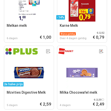
-14%
Melkan melk
Karne Melk
€ 0,92
Bijna geldig
€ 1,00
€ 0,79
6 dagen
Over 4 dagen geldig
2e halve prijs
Mcvities Digestive Melk
Milka Chocowafel melk
€ 3,39
€ 2,59
€ 2,49
5 dagen
4 dagen