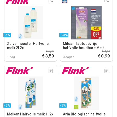
-5%
-23%
Zuivelmeester Halfvolle
Milsani lactosevrije
melk 2l 2x
halfvolle houdbare Melk
€ 3,78
€ 1,29
€ 3,59
€ 0,99
1 dag
3 dagen
-5%
-5%
Melkan Halfvolle melk 1l 2x
Arla Biologisch halfvolle