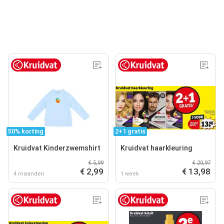
50% korting
2+1 gratis
Kruidvat Kinderzwemshirt
Kruidvat haarkleuring
€ 5,99
€ 20,97
€ 2,99
€ 13,98
4 maanden
1 week