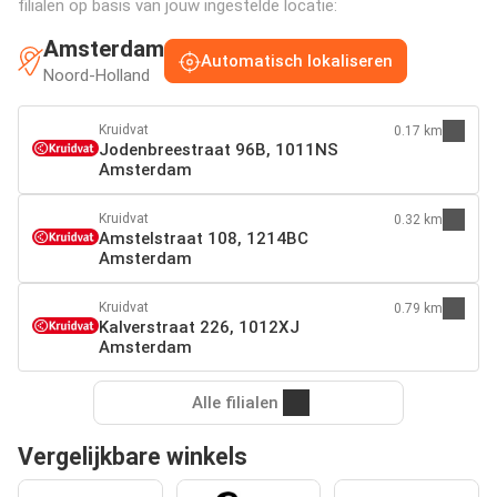
filialen op basis van jouw ingestelde locatie:
Amsterdam
Automatisch lokaliseren
Noord-Holland
Kruidvat
0.17 km
Jodenbreestraat 96B, 1011NS
Amsterdam
Kruidvat
0.32 km
Amstelstraat 108, 1214BC
Amsterdam
Kruidvat
0.79 km
Kalverstraat 226, 1012XJ
Amsterdam
Alle filialen
Vergelijkbare winkels