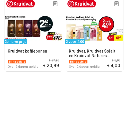
2e halve prijs
2 voor 4.00
Kruidvat koffiebonen
Kruidvat, Kruidvat Solait
en Kruidvat Natures
lipverzorging
€ 27,98
€ 5,98
Bijna geldig
Bijna geldig
€ 20,99
€ 4,00
Over 2 dagen geldig
Over 2 dagen geldig