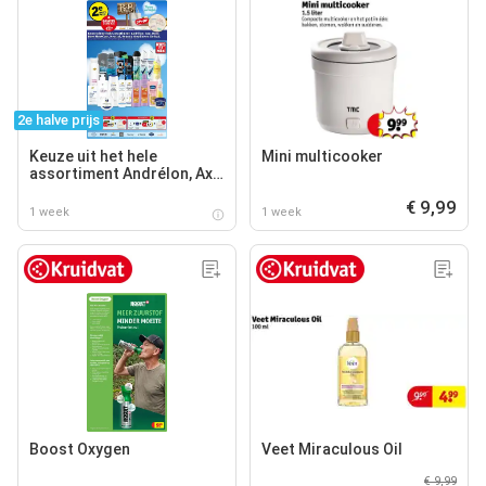
2e halve prijs
Keuze uit het hele
Mini multicooker
assortiment Andrélon, Axe,
Dove, Dove Men+Care,
€ 9,99
Neutral, Rexona, Vaseline
1 week
1 week
en Zwitsal.
Boost Oxygen
Veet Miraculous Oil
€ 9,99