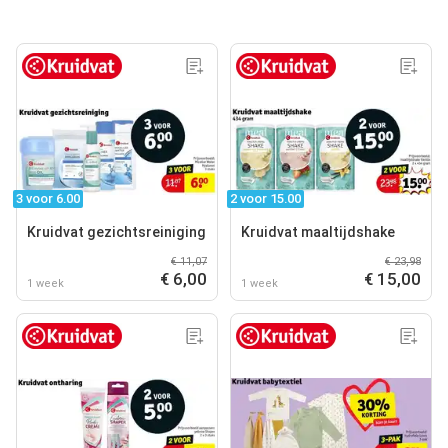
3 voor 6.00
2 voor 15.00
Kruidvat gezichtsreiniging
Kruidvat maaltijdshake
€ 11,07
€ 23,98
€ 6,00
€ 15,00
1 week
1 week