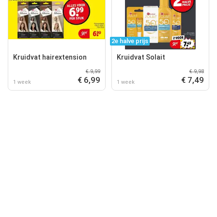
2e halve prijs
Kruidvat hairextension
Kruidvat Solait
€ 9,99
€ 9,98
€ 6,99
€ 7,49
1 week
1 week