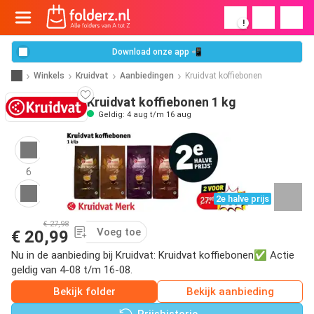
!
Download onze app 📲
Winkels
Kruidvat
Aanbiedingen
Kruidvat koffiebonen
Kruidvat koffiebonen 1 kg
Geldig: 4 aug t/m 16 aug
6
2e halve prijs
€ 27,98
Voeg toe
€ 20,99
Nu in de aanbieding bij Kruidvat: Kruidvat koffiebonen✅ Actie
geldig van 4-08 t/m 16-08.
Bekijk folder
Bekijk aanbieding
Prijshistorie