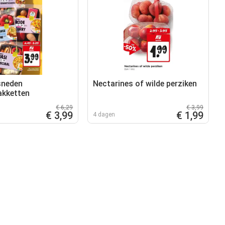
sneden
Nectarines of wilde perziken
akketten
€ 6,29
€ 3,99
€ 3,99
€ 1,99
4 dagen