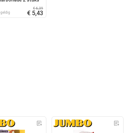
€ 6,39
€ 5,43
geldig