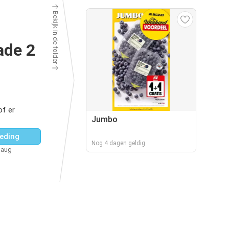
Bekijk in de folder
ade 2
of er
Jumbo
eding
Nog 4 dagen geldig
 aug