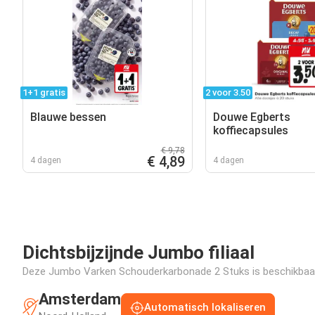
1+1 gratis
2 voor 3.50
Blauwe bessen
Douwe Egberts
koffiecapsules
€ 9,78
€ 4,89
4 dagen
4 dagen
Dichtsbijzijnde Jumbo filiaal
Deze Jumbo Varken Schouderkarbonade 2 Stuks is beschikbaar in
Amsterdam
Automatisch lokaliseren