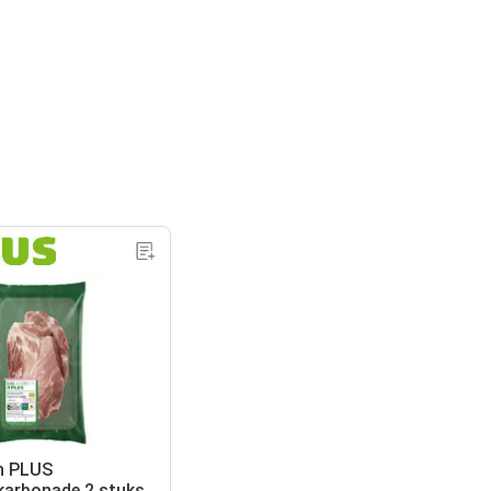
h PLUS
arbonade 2 stuks