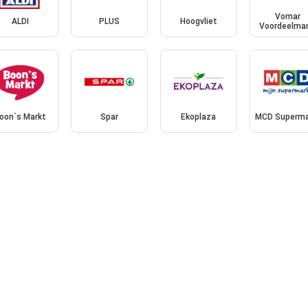
Vomar
ALDI
PLUS
Hoogvliet
Voordeelmar
oon`s Markt
Spar
Ekoplaza
MCD Superma