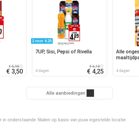
2 voor 4.25
7UP, Sisi, Pepsi of Rivella
Alle onge
maaltijdp
€ 5,98
€ 6,18
€ 3,50
€ 4,25
4 dagen
4 dagen
Alle aanbiedingen
 onderstaande filialen op basis van jouw ingestelde locatie: