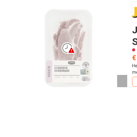
€
He
mo