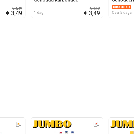
Bijna geldig
€ 4,49
€ 4,13
€ 3,49
€ 3,49
1 dag
Over 5 dagen 