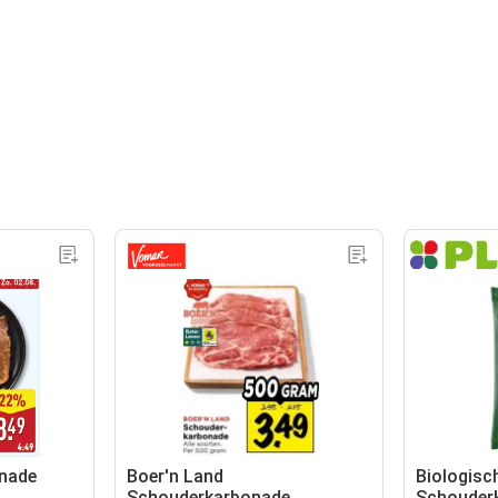
nade
Boer'n Land
Biologisc
Schouderkarbonade
Schouderk