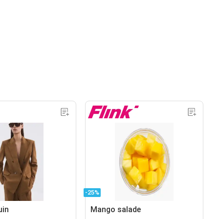
-25%
uin
Mango salade