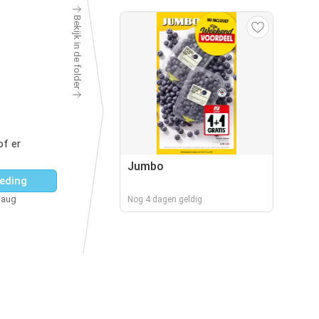
Bekijk in de folder
of er
Jumbo
eding
 aug
Nog 4 dagen geldig