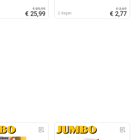
€ 89,99
€ 3,69
€ 25,99
€ 2,77
2 dagen