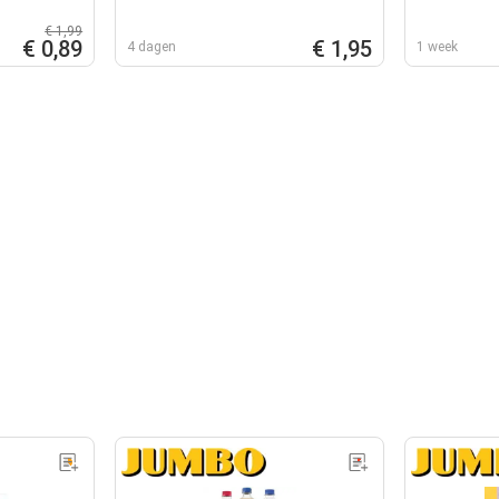
€ 1,99
€ 0,89
€ 1,95
4 dagen
1 week