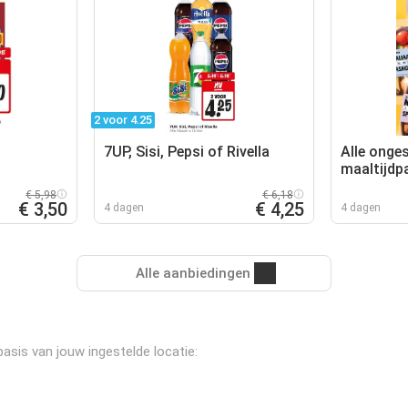
2 voor 4.25
7UP, Sisi, Pepsi of Rivella
Alle onge
maaltijdp
€ 5,98
€ 6,18
€ 3,50
€ 4,25
4 dagen
4 dagen
Alle aanbiedingen
asis van jouw ingestelde locatie: