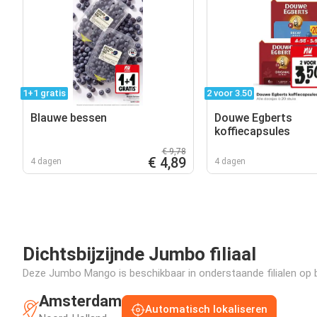
1+1 gratis
2 voor 3.50
Blauwe bessen
Douwe Egberts
koffiecapsules
€ 9,78
€ 4,89
4 dagen
4 dagen
Dichtsbijzijnde Jumbo filiaal
Deze Jumbo Mango is beschikbaar in onderstaande filialen op b
Amsterdam
Automatisch lokaliseren