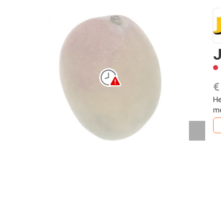
€
He
mo