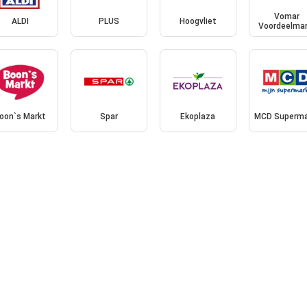
Vomar
ALDI
PLUS
Hoogvliet
Voordeelmar
oon`s Markt
Spar
Ekoplaza
MCD Superma