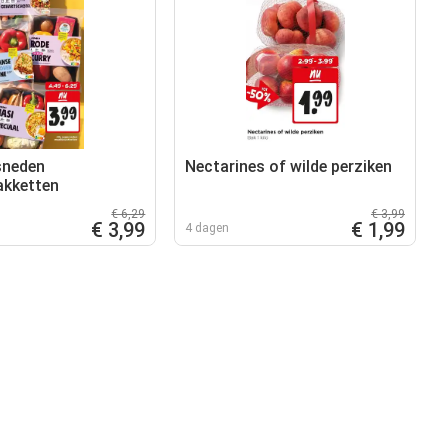
sneden
Nectarines of wilde perziken
akketten
€ 6,29
€ 3,99
€ 3,99
€ 1,99
4 dagen