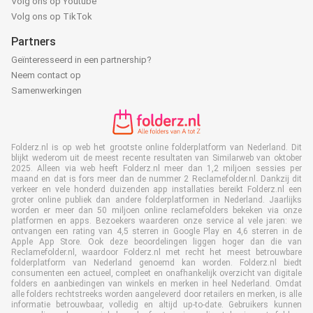
Volg ons op Youtube
Volg ons op TikTok
Partners
Geïnteresseerd in een partnership?
Neem contact op
Samenwerkingen
Folderz.nl is op web het grootste online folderplatform van Nederland. Dit
blijkt wederom uit de meest recente resultaten van Similarweb van oktober
2025. Alleen via web heeft Folderz.nl meer dan 1,2 miljoen sessies per
maand en dat is fors meer dan de nummer 2 Reclamefolder.nl. Dankzij dit
verkeer en vele honderd duizenden app installaties bereikt Folderz.nl een
groter online publiek dan andere folderplatformen in Nederland. Jaarlijks
worden er meer dan 50 miljoen online reclamefolders bekeken via onze
platformen en apps. Bezoekers waarderen onze service al vele jaren: we
ontvangen een rating van 4,5 sterren in Google Play en 4,6 sterren in de
Apple App Store. Ook deze beoordelingen liggen hoger dan die van
Reclamefolder.nl, waardoor Folderz.nl met recht het meest betrouwbare
folderplatform van Nederland genoemd kan worden. Folderz.nl biedt
consumenten een actueel, compleet en onafhankelijk overzicht van digitale
folders en aanbiedingen van winkels en merken in heel Nederland. Omdat
alle folders rechtstreeks worden aangeleverd door retailers en merken, is alle
informatie betrouwbaar, volledig en altijd up-to-date. Gebruikers kunnen