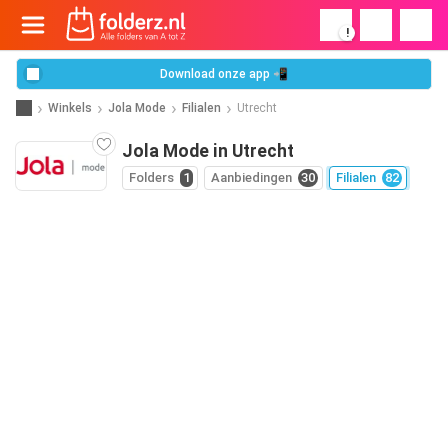
!
Download onze app 📲
Winkels
Jola Mode
Filialen
Utrecht
Jola Mode in Utrecht
Folders
1
Aanbiedingen
30
Filialen
82