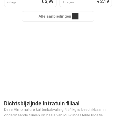
€ 3,99
€ 2,19
4 dagen
2 dagen
Alle aanbiedingen
Dichtsbijzijnde Intratuin filiaal
Deze Almo nature kattenbakvulling 4,54 kg is beschikbaar in
onderstaande filialen op basis van jouw ingestelde locatie: