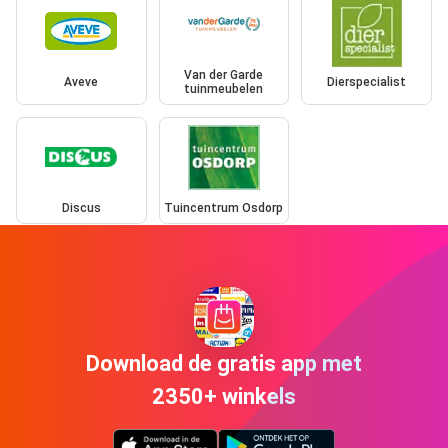
Van der Garde
Aveve
Dierspecialist
tuinmeubelen
Discus
Tuincentrum Osdorp
Download de gratis app met
2350+ winkels