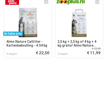
2e halve prijs
Almo Nature Catlitter -
2,5 kg + 2,5 kg of 4 kg + 4
Kattenbakvulling - 4.54 kg
kg gratis! Almo Nature
€ 23,98
kattenbakvulling -
€ 22,50
€ 11,99
Dubbelpak: 2 x 2,5 kg
6 dagen
2 dagen