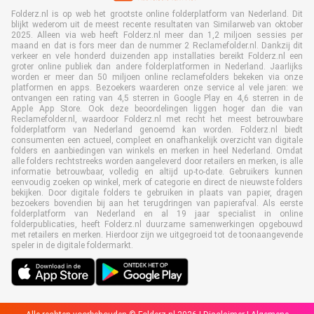
Folderz.nl is op web het grootste online folderplatform van Nederland. Dit
blijkt wederom uit de meest recente resultaten van Similarweb van oktober
2025. Alleen via web heeft Folderz.nl meer dan 1,2 miljoen sessies per
maand en dat is fors meer dan de nummer 2 Reclamefolder.nl. Dankzij dit
verkeer en vele honderd duizenden app installaties bereikt Folderz.nl een
groter online publiek dan andere folderplatformen in Nederland. Jaarlijks
worden er meer dan 50 miljoen online reclamefolders bekeken via onze
platformen en apps. Bezoekers waarderen onze service al vele jaren: we
ontvangen een rating van 4,5 sterren in Google Play en 4,6 sterren in de
Apple App Store. Ook deze beoordelingen liggen hoger dan die van
Reclamefolder.nl, waardoor Folderz.nl met recht het meest betrouwbare
folderplatform van Nederland genoemd kan worden. Folderz.nl biedt
consumenten een actueel, compleet en onafhankelijk overzicht van digitale
folders en aanbiedingen van winkels en merken in heel Nederland. Omdat
alle folders rechtstreeks worden aangeleverd door retailers en merken, is alle
informatie betrouwbaar, volledig en altijd up-to-date. Gebruikers kunnen
eenvoudig zoeken op winkel, merk of categorie en direct de nieuwste folders
bekijken. Door digitale folders te gebruiken in plaats van papier, dragen
bezoekers bovendien bij aan het terugdringen van papierafval. Als eerste
folderplatform van Nederland en al 19 jaar specialist in online
folderpublicaties, heeft Folderz.nl duurzame samenwerkingen opgebouwd
met retailers en merken. Hierdoor zijn we uitgegroeid tot de toonaangevende
speler in de digitale foldermarkt.