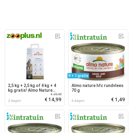
9 + 1 gratis
2,5 kg + 2,5 kg of 4 kg + 4
Almo nature hfc rundvlees
kg gratis! Almo Nature
70 g
€ 29,98
kattenbakvulling -
€ 14,99
€ 1,49
Dubbelpak: 2 x 4 kg
2 dagen
6 dagen