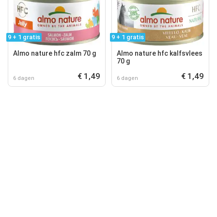
9 + 1 gratis
9 + 1 gratis
Almo nature hfc zalm 70 g
Almo nature hfc kalfsvlees
70 g
€ 1,49
€ 1,49
6 dagen
6 dagen