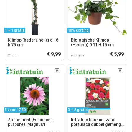
1 + 1 gratis
10% korting
Klimop (hedera helix) d 16
Biologische Klimop
h 75 cm
(Hedera) D 11 H 15 cm
€ 9,99
€ 5,99
23 uur
4 dagen
5 voor 17.50
3 + 2 gratis
Zonnehoed (Echinacea
Intratuin bloemenzaad
purpurea 'Magnus')
portulaca dubbel gemengd
(portulaca grandiflora)