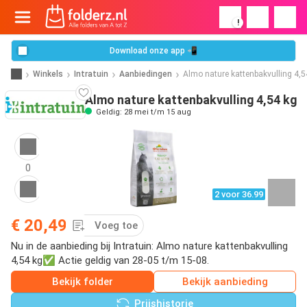
!
Download onze app 📲
Winkels
Intratuin
Aanbiedingen
Almo nature kattenbakvulling 4,5
Almo nature kattenbakvulling 4,54 kg
Geldig: 28 mei t/m 15 aug
0
2 voor 36.99
€ 20,49
Voeg toe
Nu in de aanbieding bij Intratuin: Almo nature kattenbakvulling
4,54 kg✅ Actie geldig van 28-05 t/m 15-08.
Bekijk folder
Bekijk aanbieding
Prijshistorie