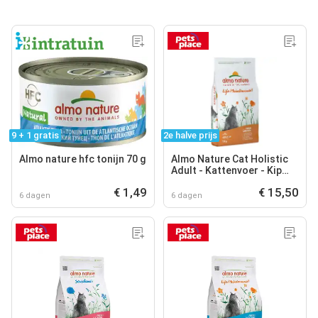
9 + 1 gratis
2e halve prijs
Almo nature hfc tonijn 70 g
Almo Nature Cat Holistic
Adult - Kattenvoer - Kip
Rijst 2 kg Holistic
€ 1,49
€ 15,50
6 dagen
6 dagen