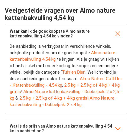
Veelgestelde vragen over Almo nature
kattenbakvulling 4,54 kg
Waar kan ik de goedkoopste Almo nature
kattenbakvulling 4,54 kg vinden?
De aanbieding is verkrijgbaar in verschillende winkels,
bekijk alle producten om de goedkoopste
Almo nature
kattenbakvulling 4,54 kg
te krijgen. Als je graag wilt kijken
of het artikel met meer korting te koop is in een andere
winkel, bekijk de categorie '
Tuin en Dier
'. Wellicht vind je
deze aanbiedingen ook interessant:
Almo Nature Catlitter
- Kattenbakvulling - 4.54 kg
,
2,5 kg + 2,5 kg of 4 kg + 4 kg
gratis! Almo Nature kattenbakvulling - Dubbelpak: 2 x 2,5
kg
&
2,5 kg + 2,5 kg of 4 kg + 4 kg gratis! Almo Nature
kattenbakvulling - Dubbelpak: 2 x 4 kg
.
Wat is de prijs van Almo nature kattenbakvulling 4,54
kg in aanbieding?