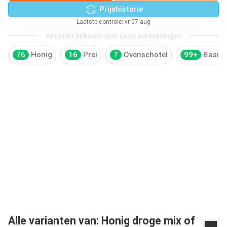
Prijshistorie
Laatste controle: vr 07 aug
Anderen bekeken ook deze aanbiedingen
76
Honig
16
Prei
7
Ovenschotel
99+
Basis
Alle varianten van: Honig droge mix of