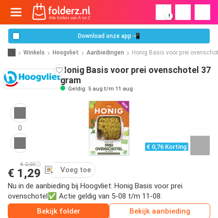
!
Download onze app 📲
Winkels
Hoogvliet
Aanbiedingen
Honig Basis voor prei ovenschot
Honig Basis voor prei ovenschotel 37
gram
Geldig: 5 aug t/m 11 aug
0
€ 0,76 Korting
€ 2,05
Voeg toe
€ 1,29
Nu in de aanbieding bij Hoogvliet: Honig Basis voor prei
ovenschotel✅ Actie geldig van 5-08 t/m 11-08.
Bekijk folder
Bekijk aanbieding