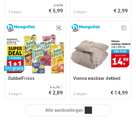
€ 9,99
€ 5,99
€ 2,99
3 dagen
3 dagen
1+1 gratis
DubbelFrisss
Vienna wasbaar dekbed
€ 5,78
€ 2,89
€ 14,99
3 dagen
3 dagen
Alle aanbiedingen