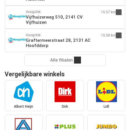
Hoogvliet
15.57 km
Vijfhuizerweg 510, 2141 CV
Vijfhuizen
Hoogvliet
15.58 km
Graftermeerstraat 28, 2131 AC
Hoofddorp
Alle filialen
Vergelijkbare winkels
Albert Heijn
Dirk
Lidl