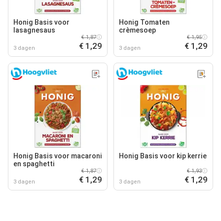
Honig Basis voor
Honig Tomaten
lasagnesaus
crèmesoep
€ 1,87
€ 1,95
€ 1,29
€ 1,29
3 dagen
3 dagen
Honig Basis voor macaroni
Honig Basis voor kip kerrie
en spaghetti
€ 1,87
€ 1,93
€ 1,29
€ 1,29
3 dagen
3 dagen