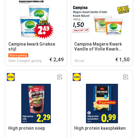
Campina kwark Griekse
Campina Magere Kwark
stijl
Vanille of Volle Kwark
Naturel
Bijna geldig
€ 2,49
€ 1,50
Over 3 dagen geldig
23 uur
High protein soep
High protein kaasplakken