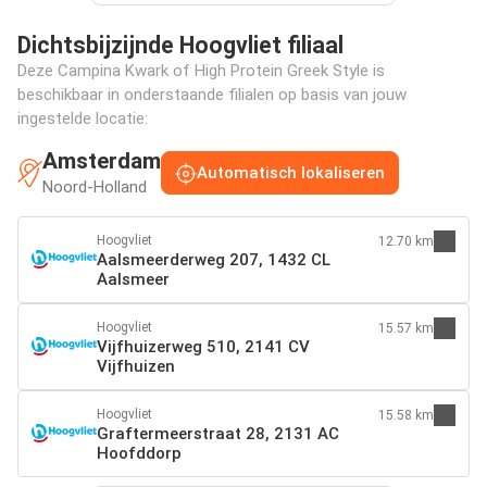
Dichtsbijzijnde Hoogvliet filiaal
Deze Campina Kwark of High Protein Greek Style is
beschikbaar in onderstaande filialen op basis van jouw
ingestelde locatie:
Amsterdam
Automatisch lokaliseren
Noord-Holland
Hoogvliet
12.70 km
Aalsmeerderweg 207, 1432 CL
Aalsmeer
Hoogvliet
15.57 km
Vijfhuizerweg 510, 2141 CV
Vijfhuizen
Hoogvliet
15.58 km
Graftermeerstraat 28, 2131 AC
Hoofddorp