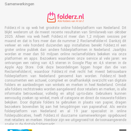
Samenwerkingen
Folderz.nl is op web het grootste online folderplatform van Nederland. Dit
blijkt wederom uit de meest recente resultaten van Similarweb van oktober
2025. Alleen via web heeft Folderz.nl meer dan 1,2 miljoen sessies per
maand en dat is fors meer dan de nummer 2 Reclamefolder.nl. Dankzij dit
verkeer en vele honderd duizenden app installaties bereikt Folderz.nl een
groter online publiek dan andere folderplatformen in Nederland. Jaarlijks
worden er meer dan 50 miljoen online reclamefolders bekeken via onze
platformen en apps. Bezoekers waarderen onze service al vele jaren: we
ontvangen een rating van 4,5 sterren in Google Play en 4,6 sterren in de
Apple App Store. Ook deze beoordelingen liggen hoger dan die van
Reclamefolder.nl, waardoor Folderz.nl met recht het meest betrouwbare
folderplatform van Nederland genoemd kan worden. Folderz.nl biedt
consumenten een actueel, compleet en onafhankelijk overzicht van digitale
folders en aanbiedingen van winkels en merken in heel Nederland. Omdat
alle folders rechtstreeks worden aangeleverd door retailers en merken, is alle
informatie betrouwbaar, volledig en altijd up-to-date. Gebruikers kunnen
eenvoudig zoeken op winkel, merk of categorie en direct de nieuwste folders
bekijken. Door digitale folders te gebruiken in plaats van papier, dragen
bezoekers bovendien bij aan het terugdringen van papierafval. Als eerste
folderplatform van Nederland en al 19 jaar specialist in online
folderpublicaties, heeft Folderz.nl duurzame samenwerkingen opgebouwd
met retailers en merken. Hierdoor zijn we uitgegroeid tot de toonaangevende
speler in de digitale foldermarkt.