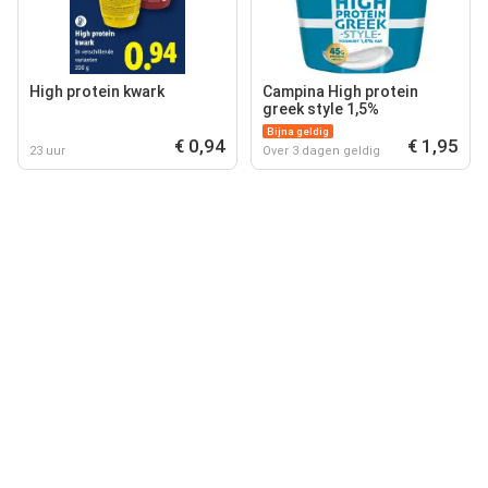
High protein kwark
Campina High protein
greek style 1,5%
Bijna geldig
€ 0,94
€ 1,95
23 uur
Over 3 dagen geldig