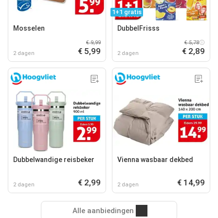
1+1 gratis
Mosselen
DubbelFrisss
€ 9,99
€ 5,78
€ 5,99
€ 2,89
2 dagen
2 dagen
Dubbelwandige reisbeker
Vienna wasbaar dekbed
€ 2,99
€ 14,99
2 dagen
2 dagen
Alle aanbiedingen