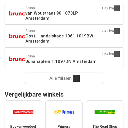
Bruna
1.42 km
van Woustraat 90 1073LP
Amsterdam
Bruna
2.41 km
Oost. Handelskade 1061 1019BW
Amsterdam
2.54 km
Bruna
Julianaplein 1 1097DN Amsterdam
Alle filialen
Vergelijkbare winkels
Boekenvoordeel
Primera
The Read Shop