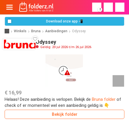
!
Download onze app 📲
Winkels
Bruna
Aanbiedingen
Odyssey
Odyssey
Geldig: 20 jul 2026 t/m 26 jul 2026
€ 16,99
Helaas! Deze aanbieding is verlopen. Bekijk de
Bruna folder
of
check of er momenteel wel een aanbieding geldig is 👇
Bekijk folder