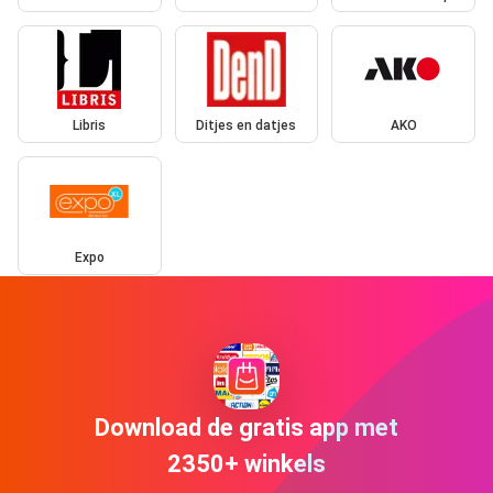
Libris
Ditjes en datjes
AKO
Expo
Download de gratis app met
2350+ winkels