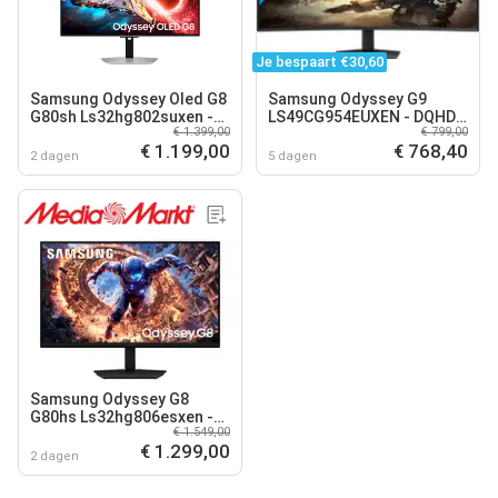
Je bespaart €30,60
Samsung Odyssey Oled G8
Samsung Odyssey G9
G80sh Ls32hg802suxen -
LS49CG954EUXEN - DQHD
€ 1.399,00
€ 799,00
32 Inch Ultra Hd 4k 3840 X
QLED Ultrawide Curved
€ 1.199,00
€ 768,40
2160
Gaming Monitor - 240Hz -
2 dagen
5 dagen
49 Inch
Samsung Odyssey G8
G80hs Ls32hg806esxen -
€ 1.549,00
32 Inch Uhd 6k 6144 X 3456
€ 1.299,00
Ips (in-plane Switching)
2 dagen