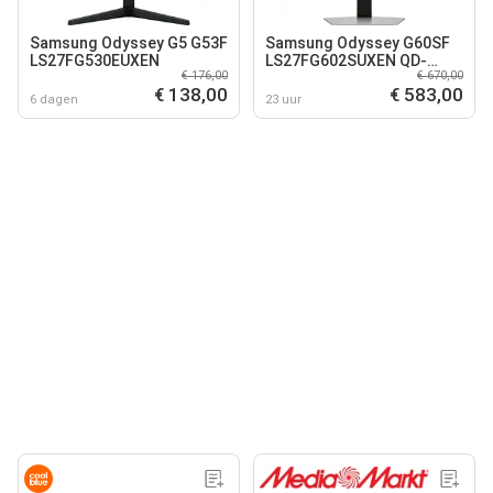
Samsung Odyssey G5 G53F
Samsung Odyssey G60SF
LS27FG530EUXEN
LS27FG602SUXEN QD-
€ 176,00
€ 670,00
OLED
€ 138,00
€ 583,00
6 dagen
23 uur