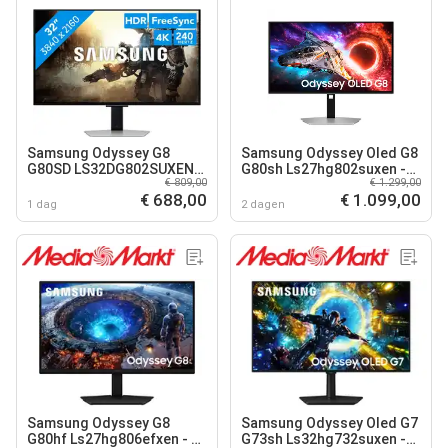
Samsung Odyssey G8
Samsung Odyssey Oled G8
G80SD LS32DG802SUXEN
G80sh Ls27hg802suxen -
€ 809,00
€ 1.299,00
OLED
27 Inch Ultra Hd 4k 3840 X
€ 688,00
€ 1.099,00
2160
1 dag
2 dagen
Samsung Odyssey G8
Samsung Odyssey Oled G7
G80hf Ls27hg806efxen - 27
G73sh Ls32hg732suxen -