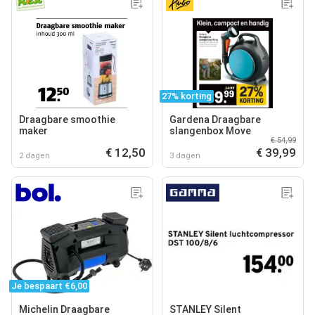
27% korting
Draagbare smoothie
Gardena Draagbare
maker
slangenbox Move
€ 54,99
€ 12,50
€ 39,99
2 dagen
3 dagen
Je bespaart €6,00
Michelin Draagbare
STANLEY Silent