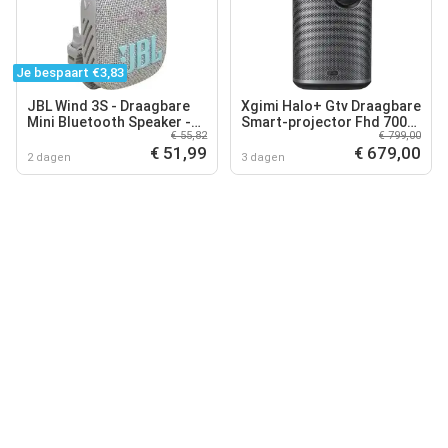
Je bespaart €3,83
JBL Wind 3S - Draagbare
Xgimi Halo+ Gtv Draagbare
Mini Bluetooth Speaker -
Smart-projector Fhd 700
€ 55,82
€ 799,00
Waterdicht - met gratis
Iso Google Tv Beamer
€ 51,99
€ 679,00
Handlebar-mount - Grijs
Grijs
2 dagen
3 dagen