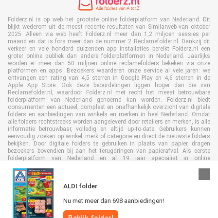
Folderz.nl is op web het grootste online folderplatform van Nederland. Dit
blijkt wederom uit de meest recente resultaten van Similarweb van oktober
2025. Alleen via web heeft Folderz.nl meer dan 1,2 miljoen sessies per
maand en dat is fors meer dan de nummer 2 Reclamefolder.nl. Dankzij dit
verkeer en vele honderd duizenden app installaties bereikt Folderz.nl een
groter online publiek dan andere folderplatformen in Nederland. Jaarlijks
worden er meer dan 50 miljoen online reclamefolders bekeken via onze
platformen en apps. Bezoekers waarderen onze service al vele jaren: we
ontvangen een rating van 4,5 sterren in Google Play en 4,6 sterren in de
Apple App Store. Ook deze beoordelingen liggen hoger dan die van
Reclamefolder.nl, waardoor Folderz.nl met recht het meest betrouwbare
folderplatform van Nederland genoemd kan worden. Folderz.nl biedt
consumenten een actueel, compleet en onafhankelijk overzicht van digitale
folders en aanbiedingen van winkels en merken in heel Nederland. Omdat
alle folders rechtstreeks worden aangeleverd door retailers en merken, is alle
informatie betrouwbaar, volledig en altijd up-to-date. Gebruikers kunnen
eenvoudig zoeken op winkel, merk of categorie en direct de nieuwste folders
bekijken. Door digitale folders te gebruiken in plaats van papier, dragen
bezoekers bovendien bij aan het terugdringen van papierafval. Als eerste
folderplatform van Nederland en al 19 jaar specialist in online
folderpublicaties, heeft Folderz.nl duurzame samenwerkingen opgebouwd
met retailers en merken. Hierdoor zijn we uitgegroeid tot de toonaangevende
speler in de digitale foldermarkt.
ALDI folder
Nu met meer dan 698 aanbiedingen!
Bekijk folder!