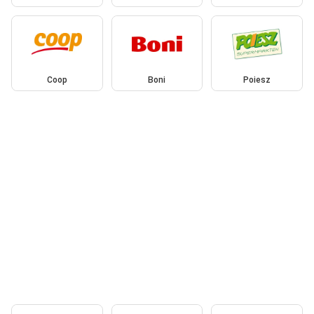
Coop
Boni
Poiesz