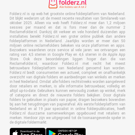
Folderz.nl is op web het grootste online folderplatform van Nederland.
Dit blijkt wederom uit de meest recente resultaten van Similarweb van
oktober 2025. Alleen via web heeft Folderz.nl meer dan 1,2 miljoen
sessies per maand en dat is fors meer dan de nummer 2
Reclamefolder.nl. Dankzij dit verkeer en vele honderd duizenden app
installaties bereikt Folderz.nl een groter online publiek dan andere
folderplatformen in Nederland. Jaarlijks worden er meer dan 50
miljoen online reclamefolders bekeken via onze platformen en apps.
Bezoekers waarderen onze service al vele jaren: we ontvangen een
rating van 4,5 sterren in Google Play en 4,6 sterren in de Apple App
Store. Ook deze beoordelingen liggen hoger dan die van
Reclamefolder.nl, waardoor Folderz.nl met recht het meest
betrouwbare folderplatform van Nederland genoemd kan worden.
Folderz.nl biedt consumenten een actueel, compleet en onafhankelijk
overzicht van digitale folders en aanbiedingen van winkels en merken
in heel Nederland. Omdat alle folders rechtstreeks worden aangeleverd
door retailers en merken, is alle informatie betrouwbaar, volledig en
altijd up-to-date. Gebruikers kunnen eenvoudig zoeken op winkel, merk
of categorie en direct de nieuwste folders bekijken. Door digitale
folders te gebruiken in plaats van papier, dragen bezoekers bovendien
bij aan het terugdringen van papierafval. Als eerste folderplatform van
Nederland en al 19 jaar specialist in online folderpublicaties, heeft
Folderz.nl duurzame samenwerkingen opgebouwd met retailers en
merken. Hierdoor zijn we uitgegroeid tot de toonaangevende speler in
de digitale foldermarkt.