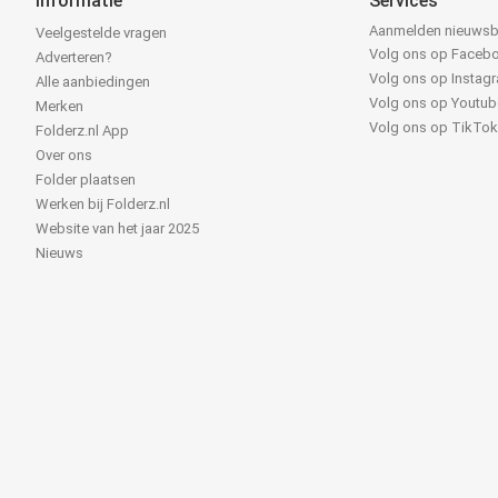
Informatie
Services
Aanmelden nieuwsb
Veelgestelde vragen
Volg ons op Faceb
Adverteren?
Volg ons op Instag
Alle aanbiedingen
Volg ons op Youtub
Merken
Volg ons op TikTo
Folderz.nl App
Over ons
Folder plaatsen
Werken bij Folderz.nl
Website van het jaar 2025
Nieuws