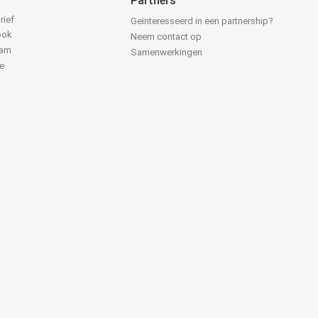
Partners
rief
Geïnteresseerd in een partnership?
ook
Neem contact op
ram
Samenwerkingen
e
k