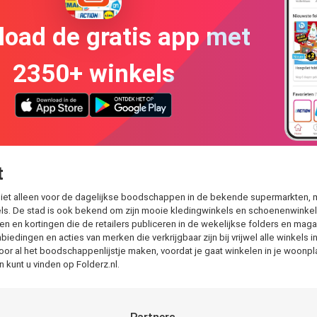
oad de gratis app met
2350+ winkels
t
. Niet alleen voor de dagelijkse boodschappen in de bekende supermarkten, m
s. De stad is ook bekend om zijn mooie kledingwinkels en schoenenwinkels
gen en kortingen die de retailers publiceren in de wekelijkse folders en maga
biedingen en acties van merken die verkrijgbaar zijn bij vrijwel alle winkel
toor al het boodschappenlijstje maken, voordat je gaat winkelen in je woonp
kunt u vinden op Folderz.nl.