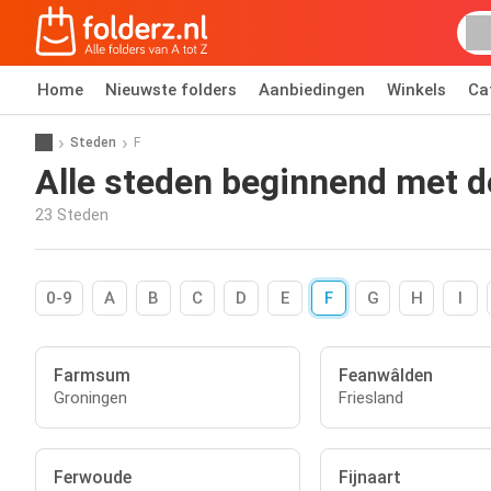
Home
Nieuwste folders
Aanbiedingen
Winkels
Ca
Steden
F
Alle steden beginnend met de
23 Steden
0-9
A
B
C
D
E
F
G
H
I
Farmsum
Feanwâlden
Groningen
Friesland
Ferwoude
Fijnaart