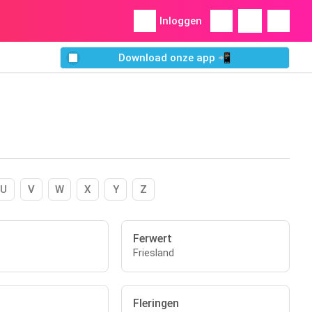
Inloggen
Download onze app 📲
U
V
W
X
Y
Z
Ferwert
Friesland
Fleringen