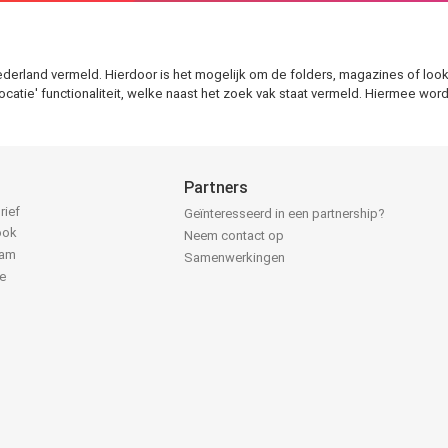
derland vermeld. Hierdoor is het mogelijk om de folders, magazines of look
ocatie' functionaliteit, welke naast het zoek vak staat vermeld. Hiermee word
Partners
rief
Geïnteresseerd in een partnership?
ook
Neem contact op
ram
Samenwerkingen
e
k