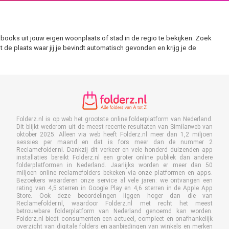
books uit jouw eigen woonplaats of stad in de regio te bekijken. Zoek
t de plaats waar jij je bevindt automatisch gevonden en krijg je de
Folderz.nl is op web het grootste online folderplatform van Nederland.
Dit blijkt wederom uit de meest recente resultaten van Similarweb van
oktober 2025. Alleen via web heeft Folderz.nl meer dan 1,2 miljoen
sessies per maand en dat is fors meer dan de nummer 2
Reclamefolder.nl. Dankzij dit verkeer en vele honderd duizenden app
installaties bereikt Folderz.nl een groter online publiek dan andere
folderplatformen in Nederland. Jaarlijks worden er meer dan 50
miljoen online reclamefolders bekeken via onze platformen en apps.
Bezoekers waarderen onze service al vele jaren: we ontvangen een
rating van 4,5 sterren in Google Play en 4,6 sterren in de Apple App
Store. Ook deze beoordelingen liggen hoger dan die van
Reclamefolder.nl, waardoor Folderz.nl met recht het meest
betrouwbare folderplatform van Nederland genoemd kan worden.
Folderz.nl biedt consumenten een actueel, compleet en onafhankelijk
overzicht van digitale folders en aanbiedingen van winkels en merken