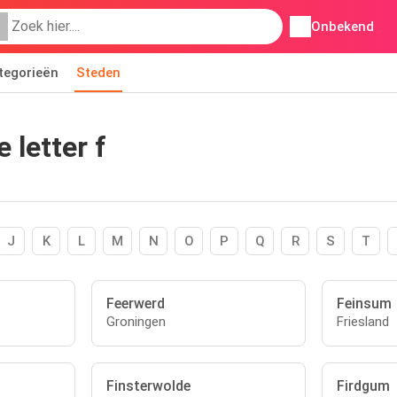
Onbekend
tegorieën
Steden
 letter f
J
K
L
M
N
O
P
Q
R
S
T
Feerwerd
Feinsum
Groningen
Friesland
Finsterwolde
Firdgum