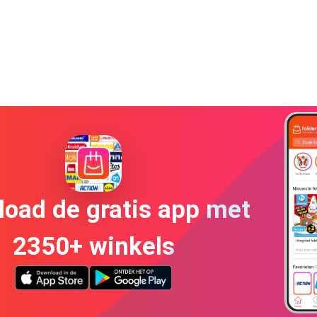
oad de gratis app met
2350+ winkels