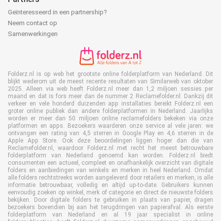
Geïnteresseerd in een partnership?
Neem contact op
Samenwerkingen
Folderz.nl is op web het grootste online folderplatform van Nederland. Dit
blijkt wederom uit de meest recente resultaten van Similarweb van oktober
2025. Alleen via web heeft Folderz.nl meer dan 1,2 miljoen sessies per
maand en dat is fors meer dan de nummer 2 Reclamefolder.nl. Dankzij dit
verkeer en vele honderd duizenden app installaties bereikt Folderz.nl een
groter online publiek dan andere folderplatformen in Nederland. Jaarlijks
worden er meer dan 50 miljoen online reclamefolders bekeken via onze
platformen en apps. Bezoekers waarderen onze service al vele jaren: we
ontvangen een rating van 4,5 sterren in Google Play en 4,6 sterren in de
Apple App Store. Ook deze beoordelingen liggen hoger dan die van
Reclamefolder.nl, waardoor Folderz.nl met recht het meest betrouwbare
folderplatform van Nederland genoemd kan worden. Folderz.nl biedt
consumenten een actueel, compleet en onafhankelijk overzicht van digitale
folders en aanbiedingen van winkels en merken in heel Nederland. Omdat
alle folders rechtstreeks worden aangeleverd door retailers en merken, is alle
informatie betrouwbaar, volledig en altijd up-to-date. Gebruikers kunnen
eenvoudig zoeken op winkel, merk of categorie en direct de nieuwste folders
bekijken. Door digitale folders te gebruiken in plaats van papier, dragen
bezoekers bovendien bij aan het terugdringen van papierafval. Als eerste
folderplatform van Nederland en al 19 jaar specialist in online